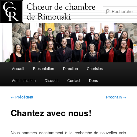
Aller
au
contenu
principal
Menu
Accueil
Présentation
Direction
Choristes
principal
Administration
Disques
Contact
Dons
Navigation
←
Précédent
Prochain
→
de
l'article
Chantez avec nous!
Nous sommes constamment à la recherche de nouvelles voix