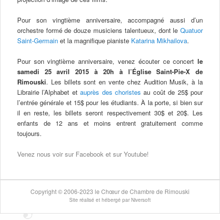
Pour son vingtième anniversaire, accompagné aussi d’un
orchestre formé de douze musiciens talentueux, dont le
Quatuor
Saint-Germain
et la magnifique pianiste
Katarina Mikhailova
.
Pour son vingtième anniversaire, venez écouter ce concert
le
samedi 25 avril 2015 à 20h à l’Église Saint-Pie-X de
Rimouski
. Les billets sont en vente chez Audition Musik, à la
Librairie l’Alphabet et
auprès des choristes
au coût de 25$ pour
l’entrée générale et 15$ pour les étudiants. À la porte, si bien sur
il en reste, les billets seront respectivement 30$ et 20$. Les
enfants de 12 ans et moins entrent gratuitement comme
toujours.
Venez nous voir sur
Facebook
et sur
Youtube
!
Copyright
©
2006-2023 le Chœur de Chambre de Rimouski
Site réalisé et hébergé par
Niversoft