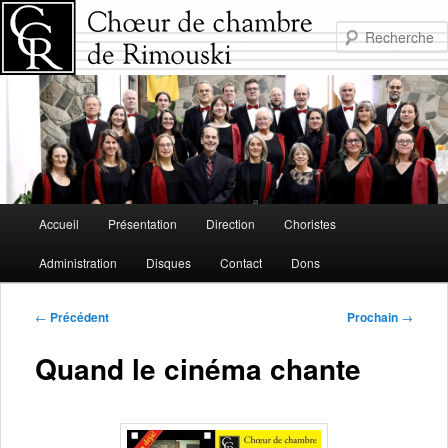
Aller
au
contenu
principal
Menu
Accueil
Présentation
Direction
Choristes
principal
Administration
Disques
Contact
Dons
Navigation
←
Précédent
Prochain
→
de
l'article
Quand le cinéma chante