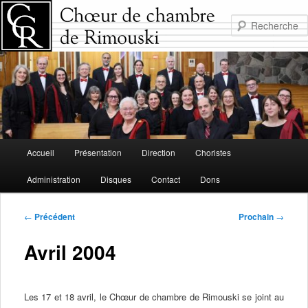
Aller
au
contenu
principal
Menu
Accueil
Présentation
Direction
Choristes
principal
Administration
Disques
Contact
Dons
Navigation
←
Précédent
Prochain
→
de
l'article
Avril 2004
Les 17 et 18 avril, le Chœur de chambre de Rimouski se joint au